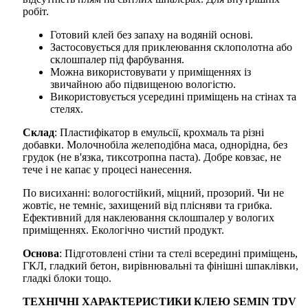
робіт.
Готовий клей без запаху на водяній основі.
Застосовується для приклеювання склополотна або
склошпалер під фарбування.
Можна використовувати у приміщеннях із
звичайною або підвищеною вологістю.
Використовується усередині приміщень на стінах та
стелях.
Склад
: Пластифікатор в емульсії, крохмаль та різні
добавки. Молочнобіла желеподібна маса, однорідна, без
грудок (не в'язка, тиксотропна паста). Добре ковзає, не
тече і не капає у процесі нанесення.
По висиханні: вологостійкий, міцний, прозорий. Чи не
жовтіє, не темніє, захищений від плісняви та грибка.
Ефективний для наклеювання склошпалер у вологих
приміщеннях. Екологічно чистий продукт.
Основа
: Підготовлені стіни та стелі всередині приміщень,
ГКЛ, гладкий бетон, вирівнювальні та фінішні шпаклівки,
гладкі блоки тощо.
ТЕХНІЧНІ ХАРАКТЕРИСТИКИ КЛЕЮ SEMIN TDV