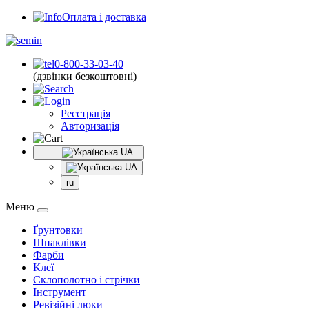
Оплата і доставка
0-800-33-03-40
(дзвінки безкоштовні)
Реєстрація
Авторизація
UA
UA
ru
Меню
Ґрунтовки
Шпаклівки
Фарби
Клеї
Склополотно і стрічки
Інструмент
Ревізійні люки