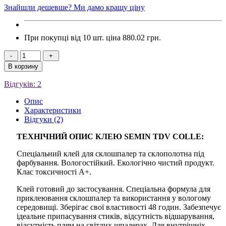
Знайшли дешевше? Ми дамо кращу ціну
При покупці від 10 шт. ціна
880.02 грн.
-
+
В корзину
Відгуків: 2
Опис
Характеристики
Відгуки (2)
ТЕХНІЧНИЙ ОПИС КЛЕЮ SEMIN TDV COLLE:
Спеціальний клей для склошпалер та склополотна під
фарбування. Вологостійкий. Екологічно чистий продукт.
Клас токсичності A+.
Клей готовий до застосування. Спеціальна формула для
приклеювання склошпалер та використання у вологому
середовищі. Зберігає свої властивості 48 годин. Забезпечує
ідеальне припасування стиків, відсутність відшарування,
відсутність плям на світлих шпалерах. Для внутрішніх