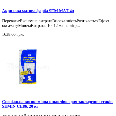
Акрилова матова фарба SEM MAT 4л
Переваги:Економна витратаВисока якістьРозтікаєтьсяЕфект
оксаматуМиючаВитрата: 10–12 м2 на літр...
1638.00
грн.
Спеціальна високоміцна шпаклівка для закладення стиків
SEMIN CE86, 20 кг