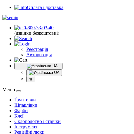
Оплата і доставка
0-800-33-03-40
(дзвінки безкоштовні)
Реєстрація
Авторизація
UA
UA
ru
Меню
Ґрунтовки
Шпаклівки
Фарби
Клеї
Склополотно і стрічки
Інструмент
Ревізійні люки