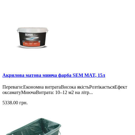
Акрилова матова миюча фарба SEM MAT, 15л
Переваги:Економна витратаВисока якістьРозтікаєтьсяЕфект
оксаматуМиючаВитрата: 10–12 м2 на літр...
5338.00
грн.