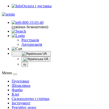
Оплата і доставка
0-800-33-03-40
(дзвінки безкоштовні)
Реєстрація
Авторизація
UA
UA
ru
Меню
Ґрунтовки
Шпаклівки
Фарби
Клеї
Склополотно і стрічки
Інструмент
Ревізійні люки