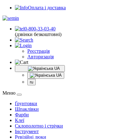
Оплата і доставка
0-800-33-03-40
(дзвінки безкоштовні)
Реєстрація
Авторизація
UA
UA
ru
Меню
Ґрунтовки
Шпаклівки
Фарби
Клеї
Склополотно і стрічки
Інструмент
Ревізійні люки