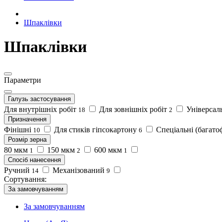
Шпаклівки
Шпаклівки
Параметри
Галузь застосування
Для внутрішніх робіт
Для зовнішніх робіт
Універсал
18
2
Призначення
Фінішні
Для стиків гіпсокартону
Спеціальні (багат
10
6
Розмір зерна
80 мкм
150 мкм
600 мкм
1
2
1
Спосіб нанесення
Ручний
Механізований
14
9
Сортування:
За замовчуванням
За замовчуванням