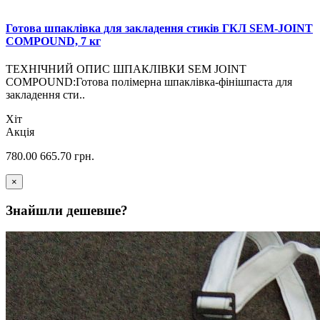
Готова шпаклівка для закладення стиків ГКЛ SEM-JOINT
COMPOUND, 7 кг
ТЕХНІЧНИЙ ОПИС ШПАКЛІВКИ SEM JOINT
COMPОUND:Готова полімерна шпаклівка-фінішпаста для
закладення сти..
Хіт
Акція
780.00
665.70
грн.
×
Знайшли дешевше?