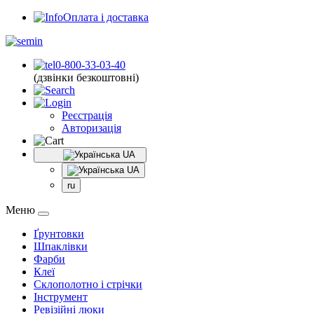
Оплата і доставка
0-800-33-03-40
(дзвінки безкоштовні)
Реєстрація
Авторизація
UA
UA
ru
Меню
Ґрунтовки
Шпаклівки
Фарби
Клеї
Склополотно і стрічки
Інструмент
Ревізійні люки