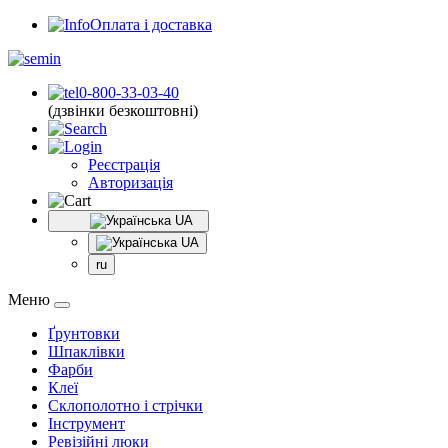
Оплата і доставка
0-800-33-03-40
(дзвінки безкоштовні)
Реєстрація
Авторизація
UA
UA
ru
Меню
Ґрунтовки
Шпаклівки
Фарби
Клеї
Склополотно і стрічки
Інструмент
Ревізійні люки