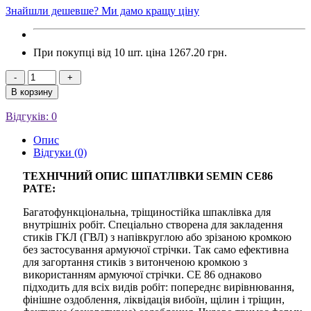
Знайшли дешевше? Ми дамо кращу ціну
При покупці від 10 шт. ціна
1267.20 грн.
-
+
В корзину
Відгуків: 0
Опис
Відгуки (0)
ТЕХНІЧНИЙ ОПИС ШПАТЛІВКИ SEMIN CE86
PATE:
Багатофункціональна, тріщиностійка шпаклівка для
внутрішніх робіт. Спеціально створена для закладення
стиків ГКЛ (ГВЛ) з напівкруглою або зрізаною кромкою
без застосування армуючої стрічки. Так само ефективна
для загортання стиків з витонченою кромкою з
використанням армуючої стрічки. СЕ 86 однаково
підходить для всіх видів робіт: попереднє вирівнювання,
фінішне оздоблення, ліквідація вибоїн, щілин і тріщин,