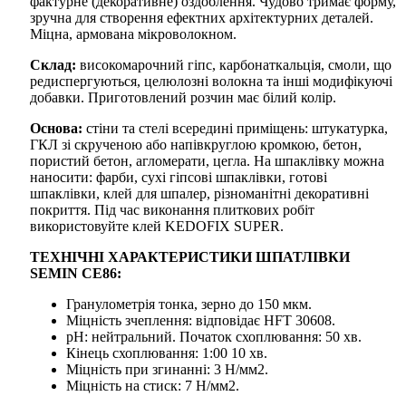
фактурне (декоративне) оздоблення. Чудово тримає форму,
зручна для створення ефектних архітектурних деталей.
Міцна, армована мікроволокном.
Склад:
високомарочний гіпс, карбонаткальція, смоли, що
редиспергуються, целюлозні волокна та інші модифікуючі
добавки. Приготовлений розчин має білий колір.
Основа:
стіни та стелі всередині приміщень: штукатурка,
ГКЛ зі скрученою або напівкруглою кромкою, бетон,
пористий бетон, агломерати, цегла. На шпаклівку можна
наносити: фарби, сухі гіпсові шпаклівки, готові
шпаклівки, клей для шпалер, різноманітні декоративні
покриття. Під час виконання плиткових робіт
використовуйте клей KEDOFIX SUPER.
ТЕХНІЧНІ ХАРАКТЕРИСТИКИ ШПАТЛІВКИ
SEMIN CE86:
Гранулометрія тонка, зерно до 150 мкм.
Міцність зчеплення: відповідає HFT 30608.
рH: нейтральний. Початок схоплювання: 50 хв.
Кінець схоплювання: 1:00 10 хв.
Міцність при згинанні: 3 Н/мм2.
Міцність на стиск: 7 Н/мм2.